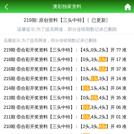
澳彩独家资料
219期: 原创资料【三头中特】〖已更新〗
温馨提示:为了提高网速，部分连错期数记录已删除
温馨提示:为了提高网速，部分连错期数记录已删除
219期 ⑥合彩开奖资料【三头中特】 : 【4头,0头,2头】开 ?? 准
218期 ⑥合彩开奖资料【三头中特】 : 【0头,3头,
1头
】开 17 准
216期 ⑥合彩开奖资料【三头中特】 : 【1头,4头,
3头
】开 37 准
215期 ⑥合彩开奖资料【三头中特】 : 【0头,
1头
,3头】开 14 准
214期 ⑥合彩开奖资料【三头中特】 : 【
0头
,1头,4头】开 04 准
213期 ⑥合彩开奖资料【三头中特】 : 【0头,
3头
,4头】开 35 准
212期 ⑥合彩开奖资料【三头中特】 : 【
0头
,3头,4头】开 06 准
211期 ⑥合彩开奖资料【三头中特】 : 【
0头
,4头,2头】开 01 准
210期 ⑥合彩开奖资料【三头中特】 : 【2头,3头,
4头
】开 49 准