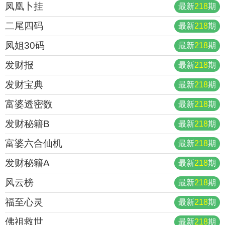
凤凰卜挂
最新
218
期
二尾四码
最新
218
期
凤姐30码
最新
218
期
发财报
最新
218
期
发财宝典
最新
218
期
富婆透密数
最新
218
期
发财秘籍B
最新
218
期
富婆六合仙机
最新
218
期
发财秘籍A
最新
218
期
风云榜
最新
218
期
福至心灵
最新
218
期
佛祖救世
最新
218
期