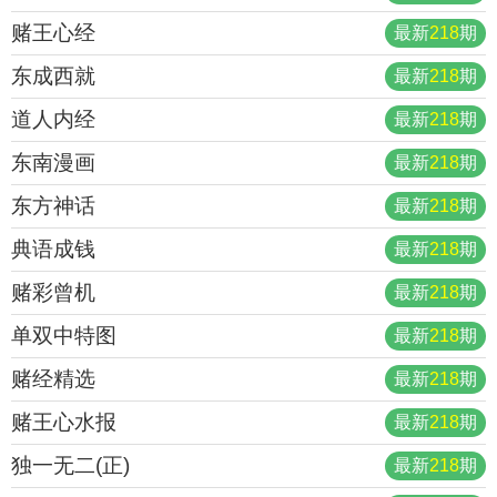
赌王心经
最新
218
期
东成西就
最新
218
期
道人内经
最新
218
期
东南漫画
最新
218
期
东方神话
最新
218
期
典语成钱
最新
218
期
赌彩曾机
最新
218
期
单双中特图
最新
218
期
赌经精选
最新
218
期
赌王心水报
最新
218
期
独一无二(正)
最新
218
期