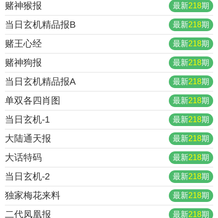
赌神猴报
最新
218
期
当日玄机精品报B
最新
218
期
赌王心经
最新
218
期
赌神狗报
最新
218
期
当日玄机精品报A
最新
218
期
单双各四肖图
最新
218
期
当日玄机-1
最新
218
期
大陆通天报
最新
218
期
大话特码
最新
218
期
当日玄机-2
最新
218
期
独家梅花来料
最新
218
期
二代凤凰报
最新
218
期