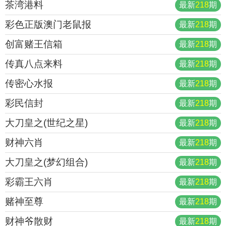
茶湾港料
最新
218
期
彩色正版澳门老鼠报
最新
218
期
创富赌王信箱
最新
218
期
传真八点来料
最新
218
期
传密心水报
最新
218
期
彩民信封
最新
218
期
大刀皇之(世纪之星)
最新
218
期
财神六肖
最新
218
期
大刀皇之(梦幻组合)
最新
218
期
彩霸王六肖
最新
218
期
赌神至尊
最新
218
期
财神爷散财
最新
218
期