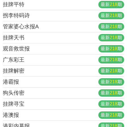
挂牌平特
最新
218
期
拐李特码诗
最新
218
期
管家婆心水报A
最新
218
期
挂牌天书
最新
218
期
观音救世报
最新
218
期
广东彩王
最新
218
期
挂牌解密
最新
218
期
港霸报
最新
218
期
狗头传密
最新
218
期
挂牌寻宝
最新
218
期
港澳报
最新
218
期
港彩内幕报
最新
218
期