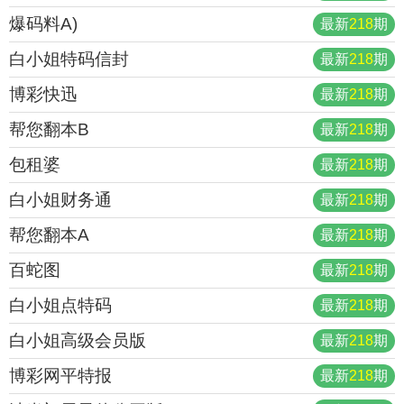
爆码料A)
最新
218
期
白小姐特码信封
最新
218
期
博彩快迅
最新
218
期
帮您翻本B
最新
218
期
包租婆
最新
218
期
白小姐财务通
最新
218
期
帮您翻本A
最新
218
期
百蛇图
最新
218
期
白小姐点特码
最新
218
期
白小姐高级会员版
最新
218
期
博彩网平特报
最新
218
期