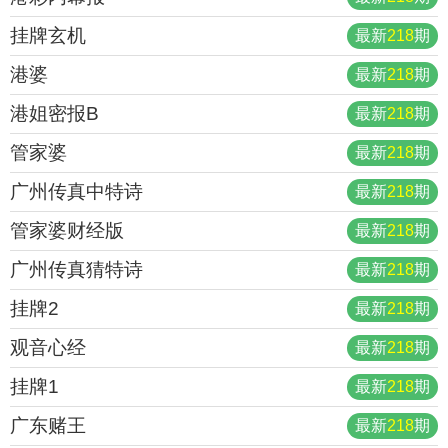
挂牌玄机
最新
218
期
港婆
最新
218
期
港姐密报B
最新
218
期
管家婆
最新
218
期
广州传真中特诗
最新
218
期
管家婆财经版
最新
218
期
广州传真猜特诗
最新
218
期
挂牌2
最新
218
期
观音心经
最新
218
期
挂牌1
最新
218
期
广东赌王
最新
218
期