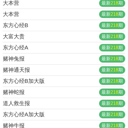
大本营
最新
218
期
大本营
最新
218
期
东方心经B
最新
218
期
大富大贵
最新
218
期
东方心经A
最新
218
期
赌神兔报
最新
218
期
赌神通天报
最新
218
期
东方心经B加大版
最新
218
期
赌神蛇报
最新
218
期
道人救生报
最新
218
期
东方心经A加大版
最新
218
期
赌神牛报
最新
218
期