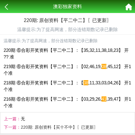
澳彩独家资料
220期: 原创资料【平二中二】〖已更新〗
温馨提示:为了提高网速，部分连错期数记录已删除
温馨提示:为了提高网速，部分连错期数记录已删除
220期 ⑥合彩开奖资料【平二中二】 : 【35,32,11,38,18,23】 开
?? 准
219期 ⑥合彩开奖资料【平二中二】 : 【02,46,19,
08
,45,12】 开1
个准
218期 ⑥合彩开奖资料【平二中二】 : 【
38
,11,33,03,04,26】 开1
个准
216期 ⑥合彩开奖资料【平二中二】 : 【03,29,26,
41
,39,47】 开1
个准
上一篇：
无
下一篇：
220期: 原创资料【买十不中】〖已更新〗